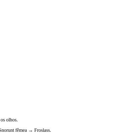
os olhos.
norunt fêmea → Froslass.