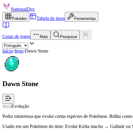
NationalDex
Tabela de tipos
Pokédex
Ferramentas
Guias de jogos
Mais
Pesquisar
Início
›
Itens
›
Dawn Stone
Dawn Stone
Itens
Evolução
Pedra misteriosa que evolui certas espécies de Pokémon. Brilha como 
Usado em um Pokémon do time: Evolui Kirlia macho → Gallade ou S