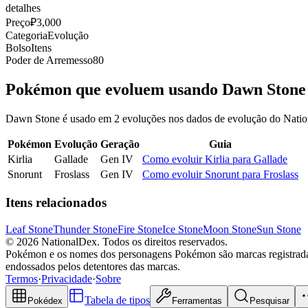
detalhes
Preço
₽3,000
Categoria
Evolução
Bolso
Itens
Poder de Arremesso
80
Pokémon que evoluem usando Dawn Stone
Dawn Stone é usado em 2 evoluções nos dados de evolução do Nati
Pokémon
Evolução
Geração
Guia
Kirlia
Gallade
Gen IV
Como evoluir Kirlia para Gallade
Snorunt
Froslass
Gen IV
Como evoluir Snorunt para Froslass
Itens relacionados
Leaf Stone
Thunder Stone
Fire Stone
Ice Stone
Moon Stone
Sun Stone
© 2026 NationalDex. Todos os direitos reservados.
Pokémon e os nomes dos personagens Pokémon são marcas registradas
endossados pelos detentores das marcas.
Termos
·
Privacidade
·
Sobre
Tabela de tipos
Pokédex
Ferramentas
Pesquisar