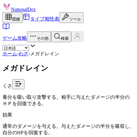
NationalDex
タイプ相性表
図鑑
ツール
ゲーム攻略
その他
検索
ホーム
›
わざ
›
メガドレイン
メガドレイン
くさ
養分を吸い取り攻撃する。相手に与えたダメージの半分の
ＨＰを回復できる。
効果
通常のダメージを与える。与えたダメージの半分を吸収し、
自分のHPを回復する。