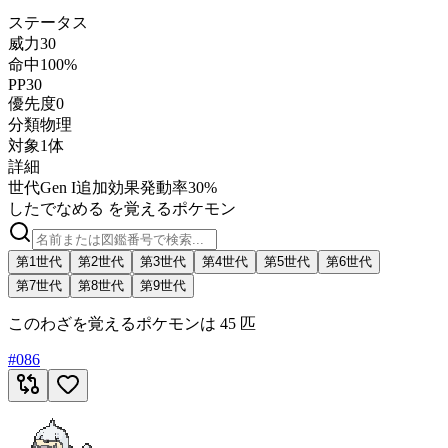
ステータス
威力
30
命中
100%
PP
30
優先度
0
分類
物理
対象
1体
詳細
世代
Gen I
追加効果発動率
30%
したでなめる を覚えるポケモン
第1世代
第2世代
第3世代
第4世代
第5世代
第6世代
第7世代
第8世代
第9世代
このわざを覚えるポケモンは 45 匹
#
086