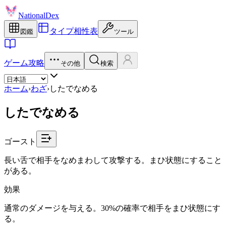
NationalDex
タイプ相性表
図鑑
ツール
ゲーム攻略
その他
検索
ホーム
›
わざ
›
したでなめる
したでなめる
ゴースト
長い舌で相手をなめまわして攻撃する。まひ状態にすること
がある。
効果
通常のダメージを与える。30%の確率で相手をまひ状態にす
る。