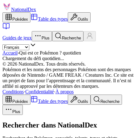
NationalDex
Table des types
Pokédex
Outils
Guides de jeux
Plus
Recherche
Accueil
›
Qui est ce Pokémon ? quotidien
Chargement du défi quotidien...
© 2026 NationalDex. Tous droits réservés.
Pokémon et les noms des personnages Pokémon sont des marques
déposées de Nintendo / GAME FREAK / Creatures Inc. Ce site est
un projet de fans pour l’apprentissage et la communauté. Il n’est ni
affilié ni approuvé par les détenteurs des marques.
Conditions
·
Confidentialité
·
À propos
Table des types
Pokédex
Outils
Recherche
Plus
Rechercher dans NationalDex