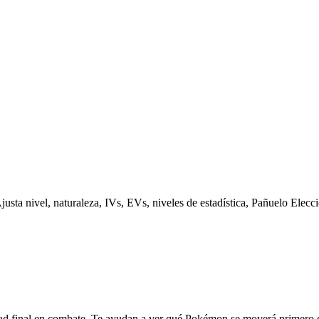
ta nivel, naturaleza, IVs, EVs, niveles de estadística, Pañuelo Elecció
final en combate. Te ayudan a ver qué Pokémon se moverá primero despu