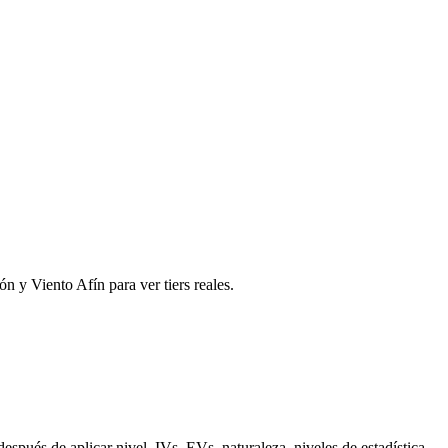
n y Viento Afín para ver tiers reales.
és de aplicar nivel, IVs, EVs, naturaleza, niveles de estadística,