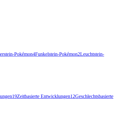
terstein-Pokémon
4
Funkelstein-Pokémon
2
Leuchtstein-
lungen
19
Zeitbasierte Entwicklungen
12
Geschlechtsbasierte