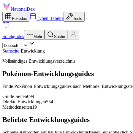
NationalDex
Typen-Tabelle
Pokédex
Tools
Spielguides
Mehr
Suche
Startseite
›
Entwicklung
Vollständiges Entwicklungsverzeichnis
Pokémon-Entwicklungsguides
Finde Pokémon-Entwicklungsguides nach Methode, Entwicklungsstein,
Guide-Seiten
699
Direkte Entwicklungen
554
Methodenseiten
19
Beliebte Entwicklungsguides
Schnelle Antworten auf häufige Entwicklungsfragen, einschließlich 