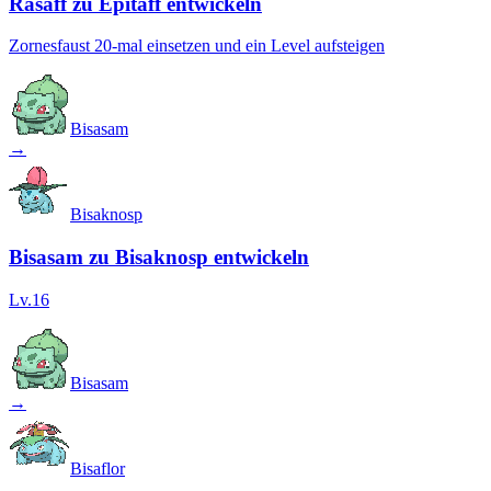
Rasaff zu Epitaff entwickeln
Zornesfaust 20-mal einsetzen und ein Level aufsteigen
Bisasam
→
Bisaknosp
Bisasam zu Bisaknosp entwickeln
Lv.16
Bisasam
→
Bisaflor