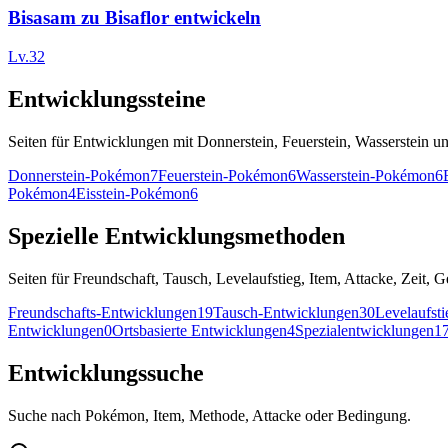
Bisasam zu Bisaflor entwickeln
Lv.32
Entwicklungssteine
Seiten für Entwicklungen mit Donnerstein, Feuerstein, Wasserstein u
Donnerstein-Pokémon
7
Feuerstein-Pokémon
6
Wasserstein-Pokémon
6
Pokémon
4
Eisstein-Pokémon
6
Spezielle Entwicklungsmethoden
Seiten für Freundschaft, Tausch, Levelaufstieg, Item, Attacke, Zeit,
Freundschafts-Entwicklungen
19
Tausch-Entwicklungen
30
Levelaufst
Entwicklungen
0
Ortsbasierte Entwicklungen
4
Spezialentwicklungen
1
Entwicklungssuche
Suche nach Pokémon, Item, Methode, Attacke oder Bedingung.